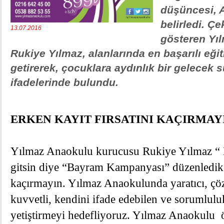
düşüncesi, 
belirledi. Ç
13.07.2016
gösteren Yı
Rukiye Yılmaz, alanlarında en başarılı eğit
getirerek, çocuklara aydınlık bir gelecek 
ifadelerinde bulundu.
ERKEN KAYIT FIRSATINI KAÇIRMAY
Yılmaz Anaokulu
kurucusu Rukiye Yılmaz “
gitsin diye “Bayram Kampanyası” düzenledi
kaçırmayın
. Yılmaz Anaokulunda yaratıcı, çöz
kuvvetli, kendini ifade edebilen ve sorumluluk
yetiştirmeyi hedefliyoruz. Yılmaz Anaokulu ö