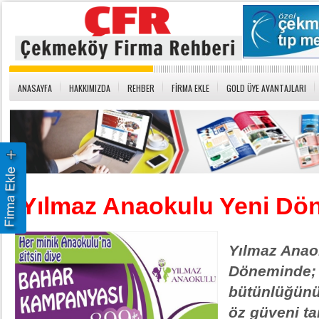
ANASAYFA
HAKKIMIZDA
REHBER
FİRMA EKLE
GOLD ÜYE AVANTAJLARI
Yılmaz Anaokulu Yeni Dö
Yılmaz Anao
Döneminde; k
bütünlüğünü
öz güveni ta