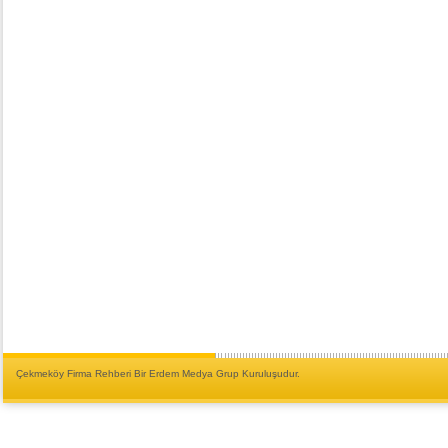
Çekmeköy Firma Rehberi Bir Erdem Medya Grup Kuruluşudur.