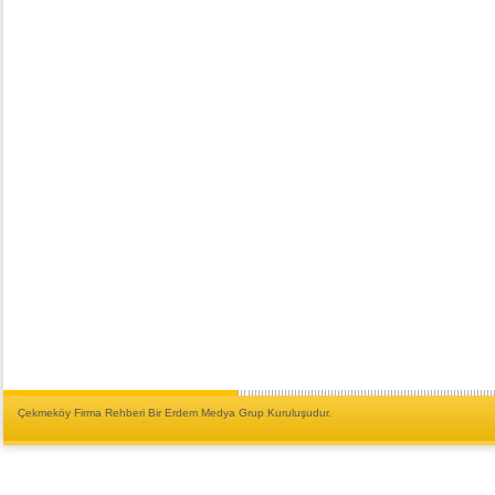
Çekmeköy Firma Rehberi Bir Erdem Medya Grup Kuruluşudur.