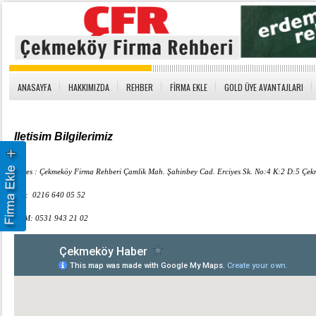
ANASAYFA
HAKKIMIZDA
REHBER
FİRMA EKLE
GOLD ÜYE AVANTAJLARI
Iletisim Bilgilerimiz
Adres : Çekmeköy Firma Rehberi Çamlik Mah. Ş
ahinbey Cad.
Erciyes Sk. No:4 K:2 D:5 Çe
Tel : 0216 640 05 52
GSM: 0531 943 21 02