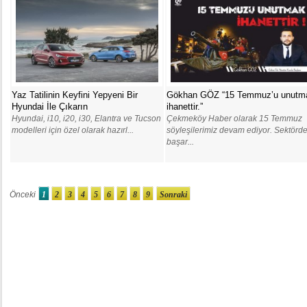
Yaz Tatilinin Keyfini Yepyeni Bir
Gökhan GÖZ “15 Temmuz’u unutm
Hyundai İle Çıkarın
ihanettir.”
Hyundai, i10, i20, i30, Elantra ve Tucson
Çekmeköy Haber olarak 15 Temmuz
modelleri için özel olarak hazırl...
söyleşilerimiz devam ediyor. Sektörd
başar...
Önceki
1
2
3
4
5
6
7
8
9
Sonraki