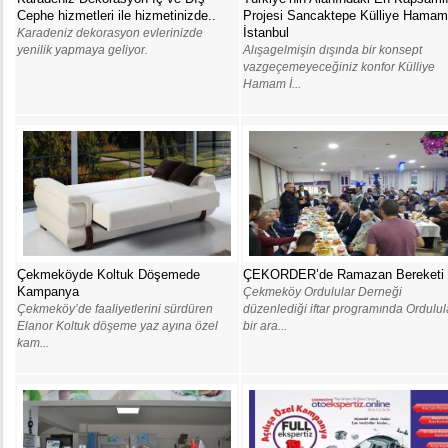
Cephe hizmetleri ile hizmetinizde..
Projesi Sancaktepe Külliye Hamam
İstanbul
Karadeniz dekorasyon evlerinizde
yenilik yapmaya geliyor.
Alışagelmişin dışında bir konsept
vazgeçemeyeceğiniz konfor Külliye
Hamam İ...
Çekmeköyde Koltuk Döşemede
ÇEKORDER’de Ramazan Bereketi
Kampanya
Çekmeköy Ordulular Derneği
Çekmeköy’de faaliyetlerini sürdüren
düzenlediği iftar programında Ordulul
Elanor Koltuk döşeme yaz ayına özel
bir ara...
kam...