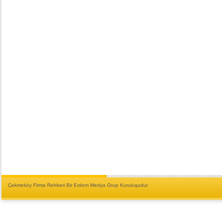
Çekmeköy Firma Rehberi Bir Erdem Medya Grup Kuruluşudur.