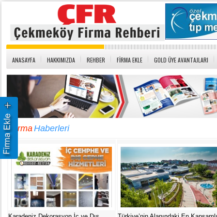
ANASAYFA
HAKKIMIZDA
REHBER
FİRMA EKLE
GOLD ÜYE AVANTAJLARI
Firma
Haberleri
Karadeniz Dekorasyon İç ve Dış
Türkiye’nin Alanındaki En Kapsaml