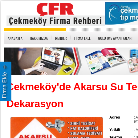
ANASAYFA
HAKKIMIZDA
REHBER
FİRMA EKLE
GOLD ÜYE AVANTAJLARI
Çekmeköy'de Akarsu Su Tes
Dekarasyon
Adres
: 
İ
Yetkili
: 
Telefon
: 