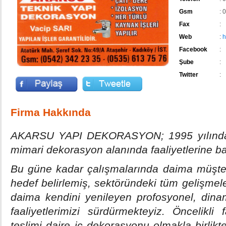
Gsm
: 
Fax
:
Web
:
h
Facebook
:
Şube
:
Twitter
:
Firma Hakkında
AKARSU YAPI DEKORASYON; 1995 yılında A
mimari dekorasyon alanında faaliyetlerine ba
Bu güne kadar çalışmalarında daima müşter
hedef belirlemiş, sektöründeki tüm gelişmele
daima kendini yenileyen profosyonel, dinamik
faaliyetlerimizi sürdürmekteyiz. Öncelikli 
teslimi daire iç dekorasyonu olmakla birlikte,