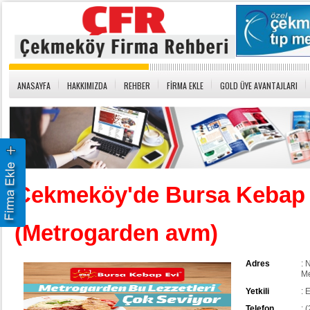
ANASAYFA
HAKKIMIZDA
REHBER
FİRMA EKLE
GOLD ÜYE AVANTAJLARI
Çekmeköy'de Bursa Kebap 
(Metrogarden avm)
Adres
: 
Me
Yetkili
:
Telefon
: 