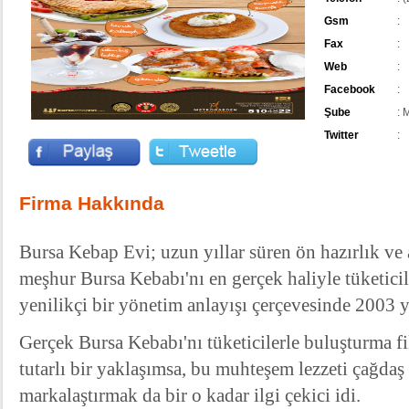
Gsm
:
Fax
:
Web
:
Facebook
:
Şube
:
Twitter
:
Firma Hakkında
Bursa Kebap Evi; uzun yıllar süren ön hazırlık ve
meşhur Bursa Kebabı'nı en gerçek haliyle tüketic
yenilikçi bir yönetim anlayışı çerçevesinde 2003 y
Gerçek Bursa Kebabı'nı tüketicilerle buluşturma fi
tutarlı bir yaklaşımsa, bu muhteşem lezzeti çağdaş v
markalaştırmak da bir o kadar ilgi çekici idi.