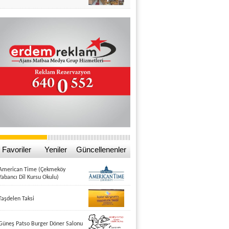
Favoriler
Yeniler
Güncellenenler
American Time (Çekmeköy
Yabancı Dil Kursu Okulu)
Taşdelen Taksi
Güneş Patso Burger Döner Salonu