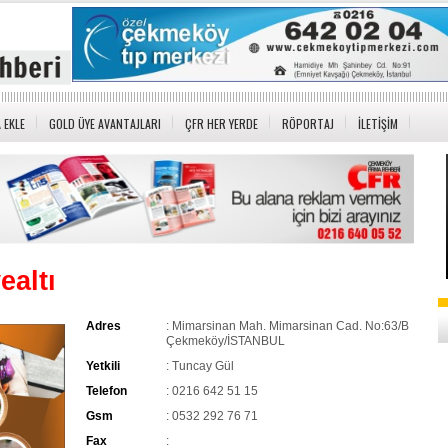
 EKLE
GOLD ÜYE AVANTAJLARI
ÇFR HER YERDE
RÖPORTAJ
İLETİŞİM
altı
Adres
: Mimarsinan Mah. Mimarsinan Cad. No:63/B
Çekmeköy/İSTANBUL
Yetkili
: Tuncay Gül
Telefon
: 0216 642 51 15
Gsm
: 0532 292 76 71
Fax
: