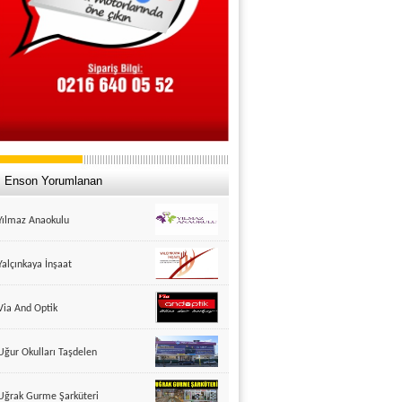
Enson Yorumlanan
Yılmaz Anaokulu
Yalçınkaya İnşaat
Via And Optik
Uğur Okulları Taşdelen
Uğrak Gurme Şarküteri