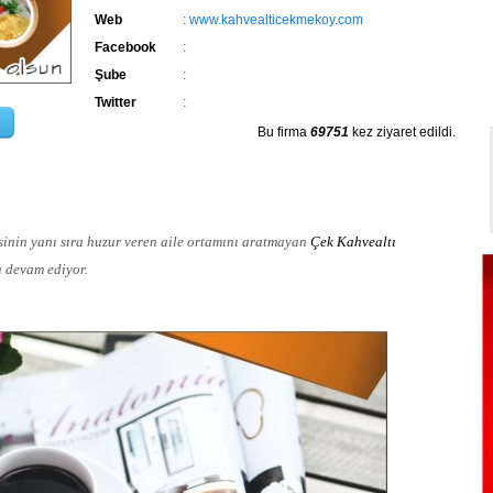
Web
:
www.kahvealticekmekoy.com
Facebook
:
Şube
:
Twitter
:
Bu firma
69751
kez ziyaret edildi.
inin yanı sıra huzur veren aile ortamını aratmayan
Çek Kahvealtı
 devam ediyor.