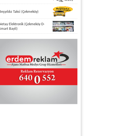
Beşyıldız Taksi (Çekmeköy)
Netay Elektronik (Çekmeköy D-
Smart Bayii)